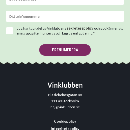
Jag har tagit del av Vinklubbens
sekretesspolicy
och godkänner att
mina uppgifter hanteras och lagras enligt denna.*
PRENUMERERA
Blasieholmsgatan 4A
111 48 Stockholm
hej@vinklubben.se
Cookiepolicy
Integritetspolicy