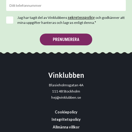
Jag har tagit del av Vinklubbens
sekretesspolicy
och godkänner att
mina uppgifter hanteras och lagras enligt denna.*
PRENUMERERA
Blasieholmsgatan 4A
111 48 Stockholm
hej@vinklubben.se
Cookiepolicy
Integritetspolicy
Allmänna villkor