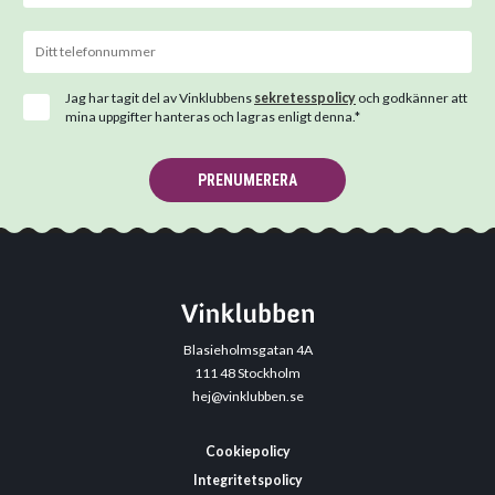
Jag har tagit del av Vinklubbens
sekretesspolicy
och godkänner att
mina uppgifter hanteras och lagras enligt denna.*
PRENUMERERA
Blasieholmsgatan 4A
111 48 Stockholm
hej@vinklubben.se
Cookiepolicy
Integritetspolicy