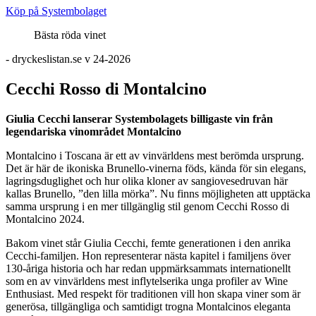
Köp på Systembolaget
Bästa röda vinet
- dryckeslistan.se v 24-2026
Cecchi Rosso di Montalcino
Giulia Cecchi lanserar Systembolagets billigaste vin från
legendariska vinområdet Montalcino
Montalcino i Toscana är ett av vinvärldens mest berömda ursprung.
Det är här de ikoniska Brunello-vinerna föds, kända för sin elegans,
lagringsduglighet och hur olika kloner av sangiovesedruvan här
kallas Brunello, ”den lilla mörka”. Nu finns möjligheten att upptäcka
samma ursprung i en mer tillgänglig stil genom Cecchi Rosso di
Montalcino 2024.
Bakom vinet står Giulia Cecchi, femte generationen i den anrika
Cecchi-familjen. Hon representerar nästa kapitel i familjens över
130-åriga historia och har redan uppmärksammats internationellt
som en av vinvärldens mest inflytelserika unga profiler av Wine
Enthusiast. Med respekt för traditionen vill hon skapa viner som är
generösa, tillgängliga och samtidigt trogna Montalcinos eleganta