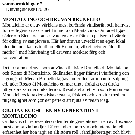
sommarmiddagar.”
– Dinvinguide.se 8/6-26
MONTALCINO OCH DRUVAN BRUNELLO
Montalcino är ett av världens mest berömda vindistrikt och hemvist
för det legendariska vinet Brunello di Montalcino. Området ligger
söder om Siena och anses vara en av de främsta platserna i världen
för odling av sangiovese. Här har druvan utvecklat en egen lokal
identitet och kallas traditionellt Brunello, vilket betyder ”den lilla
mörka”, med hänvisning till druvans mörkare färg och
koncentration.
Det är samma druva som används till både Brunello di Montalcino
och Rosso di Montalcino. Skillnaden ligger främst i vinifiering och
lagringstid. Medan Brunello lagras under flera år innan försäljning
erbjuder Rosso di Montalcino ett mer ungt, fruktigt och direkt
uttryck av samma unika terroir. Resultatet är ett vin som kombinerar
Montalcinos karakteristiska elegans, friskhet och struktur med en
tillgänglighet som gör det perfekt att njuta av redan idag.
GIULIA CECCHI – EN NY GENERATION I
MONTALCINO
Giulia Cecchi representerar den femte generationen i en av Toscanas
mest anrika vinfamiljer. Efter studier inom vin och internationell
erfarenhet har hon tagit en allt större roll i familjeföretaget och blivit