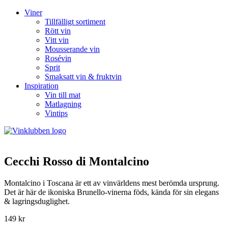
Viner
Tillfälligt sortiment
Rött vin
Vitt vin
Mousserande vin
Rosévin
Sprit
Smaksatt vin & fruktvin
Inspiration
Vin till mat
Matlagning
Vintips
Cecchi Rosso di Montalcino
Montalcino i Toscana är ett av vinvärldens mest berömda ursprung.
Det är här de ikoniska Brunello-vinerna föds, kända för sin elegans
& lagringsduglighet.
149 kr