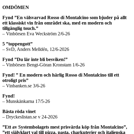
OMDÖMEN
Fynd ”En välsvarvad Rosso di Montalcino som bjuder på allt
ett klassiskt vin från området ska, med en modern och
tillgänglig touch.”
– Vinbörsen Eva Weckström 2/6-26
5 ”toppengott”
– SvD, Anders Melldén, 12/6-2026
Fynd ”Du lär inte bli besviken!”
– Vinbörsen Bengt-Göran Kronstam 1/6-26
Fynd! ” En modern och härlig Rosso di Montalcino till ett
otroligt pris”
– Vinbanken.se 3/6-26
Fynd!
– Munskänkarna 17/5-26
Bästa röda vinet
– Dryckeslistan.se v 24-2026
”Ett av Systembolagets mest prisvärda köp från Montalcino”,
”ett självklart val till pizza, pasta, charkuterier och italienska