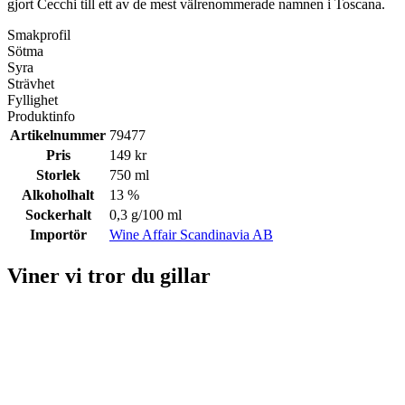
gjort Cecchi till ett av de mest välrenommerade namnen i Toscana.
Smakprofil
Sötma
Syra
Strävhet
Fyllighet
Produktinfo
Artikelnummer
79477
Pris
149 kr
Storlek
750 ml
Alkoholhalt
13 %
Sockerhalt
0,3 g/100 ml
Importör
Wine Affair Scandinavia AB
Viner vi tror du gillar