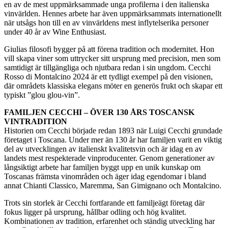
en av de mest uppmärksammade unga profilerna i den italienska
vinvärlden. Hennes arbete har även uppmärksammats internationellt
när utsågs hon till en av vinvärldens mest inflytelserika personer
under 40 år av Wine Enthusiast.
Giulias filosofi bygger på att förena tradition och modernitet. Hon
vill skapa viner som uttrycker sitt ursprung med precision, men som
samtidigt är tillgängliga och njutbara redan i sin ungdom. Cecchi
Rosso di Montalcino 2024 är ett tydligt exempel på den visionen,
där områdets klassiska elegans möter en generös frukt och skapar ett
typiskt ”glou glou-vin”.
FAMILJEN CECCHI – ÖVER 130 ÅRS TOSCANSK
VINTRADITION
Historien om Cecchi började redan 1893 när Luigi Cecchi grundade
företaget i Toscana. Under mer än 130 år har familjen varit en viktig
del av utvecklingen av italienskt kvalitetsvin och är idag en av
landets mest respekterade vinproducenter. Genom generationer av
långsiktigt arbete har familjen byggt upp en unik kunskap om
Toscanas främsta vinområden och äger idag egendomar i bland
annat Chianti Classico, Maremma, San Gimignano och Montalcino.
Trots sin storlek är Cecchi fortfarande ett familjeägt företag där
fokus ligger på ursprung, hållbar odling och hög kvalitet.
Kombinationen av tradition, erfarenhet och ständig utveckling har