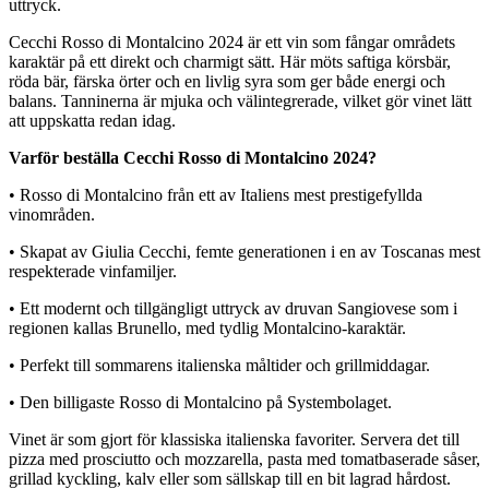
uttryck.
Cecchi Rosso di Montalcino 2024 är ett vin som fångar områdets
karaktär på ett direkt och charmigt sätt. Här möts saftiga körsbär,
röda bär, färska örter och en livlig syra som ger både energi och
balans. Tanninerna är mjuka och välintegrerade, vilket gör vinet lätt
att uppskatta redan idag.
Varför beställa Cecchi Rosso di Montalcino 2024?
• Rosso di Montalcino från ett av Italiens mest prestigefyllda
vinområden.
• Skapat av Giulia Cecchi, femte generationen i en av Toscanas mest
respekterade vinfamiljer.
• Ett modernt och tillgängligt uttryck av druvan Sangiovese som i
regionen kallas Brunello, med tydlig Montalcino-karaktär.
• Perfekt till sommarens italienska måltider och grillmiddagar.
• Den billigaste Rosso di Montalcino på Systembolaget.
Vinet är som gjort för klassiska italienska favoriter. Servera det till
pizza med prosciutto och mozzarella, pasta med tomatbaserade såser,
grillad kyckling, kalv eller som sällskap till en bit lagrad hårdost.