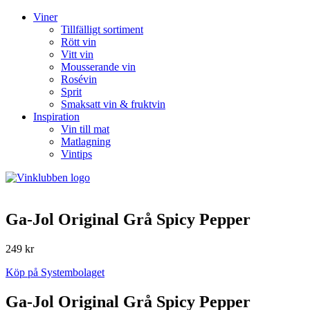
Viner
Tillfälligt sortiment
Rött vin
Vitt vin
Mousserande vin
Rosévin
Sprit
Smaksatt vin & fruktvin
Inspiration
Vin till mat
Matlagning
Vintips
Ga-Jol Original Grå Spicy Pepper
249 kr
Köp på Systembolaget
Ga-Jol Original Grå Spicy Pepper