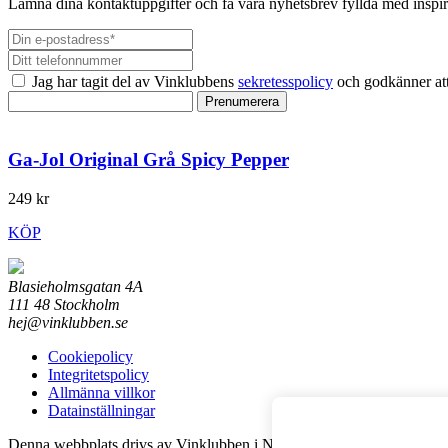
Lämna dina kontaktuppgifter och få våra nyhetsbrev fyllda med inspir
Jag har tagit del av Vinklubbens
sekretesspolicy
och godkänner att
Prenumerera
Ga-Jol Original Grå Spicy Pepper
249 kr
KÖP
Blasieholmsgatan 4A
111 48 Stockholm
hej@vinklubben.se
Cookiepolicy
Integritetspolicy
Allmänna villkor
Datainställningar
Denna webbplats drivs av Vinklubben i Norden AB