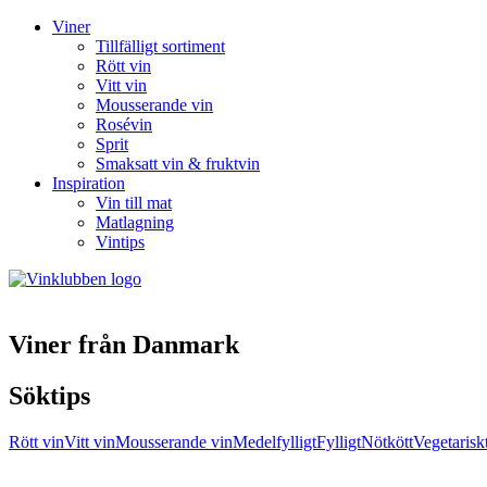
Viner
Tillfälligt sortiment
Rött vin
Vitt vin
Mousserande vin
Rosévin
Sprit
Smaksatt vin & fruktvin
Inspiration
Vin till mat
Matlagning
Vintips
Viner från Danmark
Söktips
Rött vin
Vitt vin
Mousserande vin
Medelfylligt
Fylligt
Nötkött
Vegetarisk