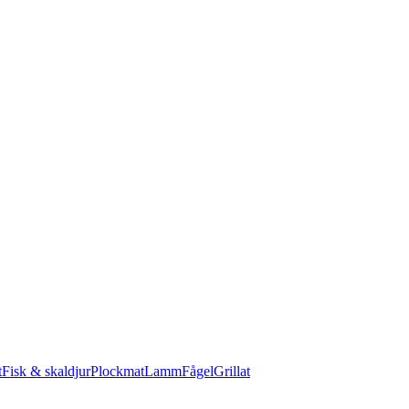
t
Fisk & skaldjur
Plockmat
Lamm
Fågel
Grillat