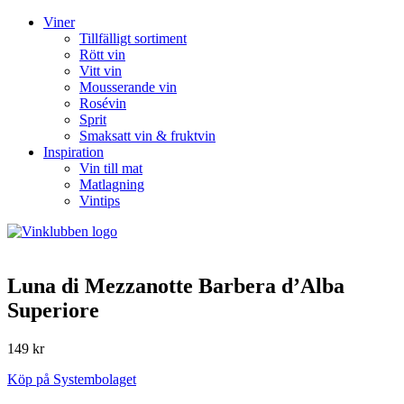
Viner
Tillfälligt sortiment
Rött vin
Vitt vin
Mousserande vin
Rosévin
Sprit
Smaksatt vin & fruktvin
Inspiration
Vin till mat
Matlagning
Vintips
Luna di Mezzanotte Barbera d’Alba
Superiore
149 kr
Köp på Systembolaget