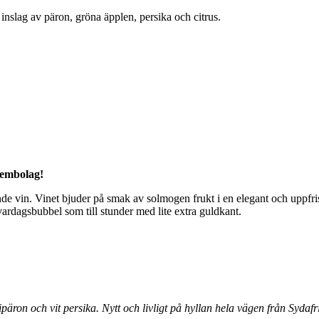
inslag av päron, gröna äpplen, persika och citrus.
stembolag!
nde vin. Vinet bjuder på smak av solmogen frukt i en elegant och uppfri
vardagsbubbel som till stunder med lite extra guldkant.
äron och vit persika. Nytt och livligt på hyllan hela vägen från Sydaf