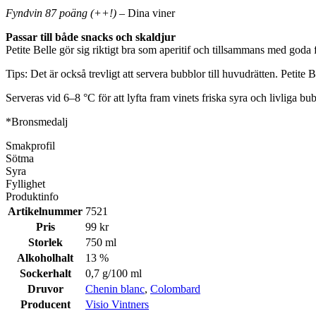
Fyndvin 87 poäng (++!)
– Dina viner
Passar till både snacks och skaldjur
Petite Belle gör sig riktigt bra som aperitif och tillsammans med goda
Tips: Det är också trevligt att servera bubblor till huvudrätten. Petite Bel
Serveras vid 6–8 °C för att lyfta fram vinets friska syra och livliga bub
*Bronsmedalj
Smakprofil
Sötma
Syra
Fyllighet
Produktinfo
Artikelnummer
7521
Pris
99 kr
Storlek
750 ml
Alkoholhalt
13 %
Sockerhalt
0,7 g/100 ml
Druvor
Chenin blanc
,
Colombard
Producent
Visio Vintners