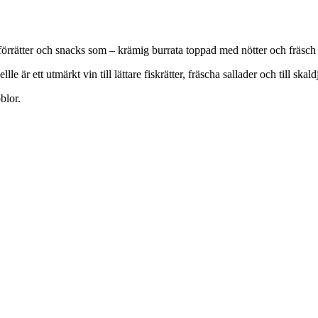
 förrätter och snacks som – krämig burrata toppad med nötter och fräsch
lle är ett utmärkt vin till lättare fiskrätter, fräscha sallader och till ska
blor.