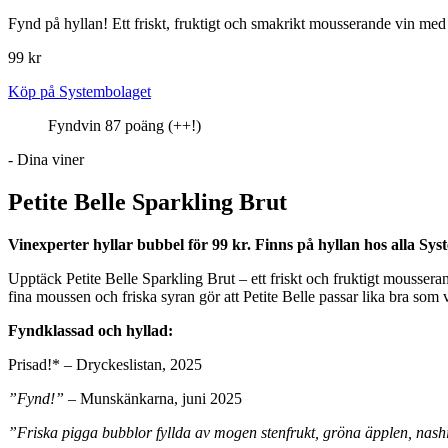
Fynd på hyllan! Ett friskt, fruktigt och smakrikt mousserande vin med 
99 kr
Köp på Systembolaget
Fyndvin 87 poäng (++!)
- Dina viner
Petite Belle Sparkling Brut
Vinexperter hyllar bubbel för 99 kr. Finns på hyllan hos alla Sy
Upptäck Petite Belle Sparkling Brut – ett friskt och fruktigt moussera
fina moussen och friska syran gör att Petite Belle passar lika bra som 
Fyndklassad och hyllad:
Prisad!* – Dryckeslistan, 2025
”Fynd!”
– Munskänkarna, juni 2025
”Friska pigga bubblor fyllda av mogen stenfrukt, gröna äpplen, naship