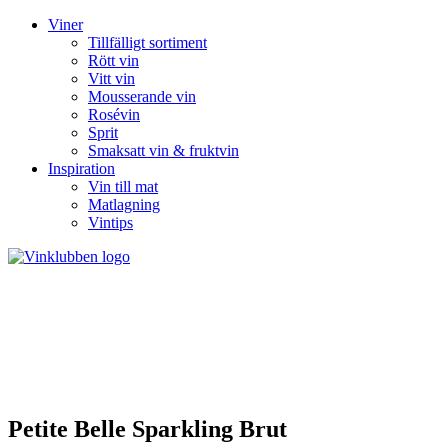
Viner
Tillfälligt sortiment
Rött vin
Vitt vin
Mousserande vin
Rosévin
Sprit
Smaksatt vin & fruktvin
Inspiration
Vin till mat
Matlagning
Vintips
Petite Belle Sparkling Brut