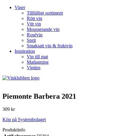
Viner
Tillfälligt sortiment
Rött vin
Vitt vin
Mousserande vin
Rosévin
Sprit
Smaksatt vin & fruktvin
Inspiration
Vin till mat
Matlagning
Vintips
Piemonte Barbera 2021
309 kr
Köp på Systembolaget
Produktinfo