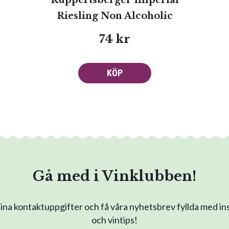
Ruppertsberger Imperial
Riesling Non Alcoholic
74 kr
KÖP
Gå med i Vinklubben!
na kontaktuppgifter och få våra nyhetsbrev fyllda med in
och vintips!