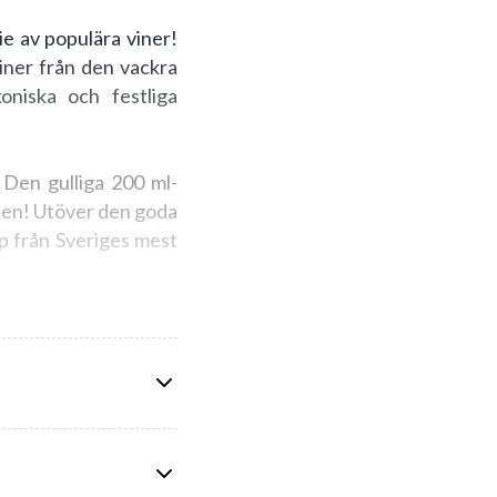
ie av populära viner!
iner från den vackra
oniska och festliga
 Den gulliga 200 ml-
sten! Utöver den goda
ap från Sveriges mest