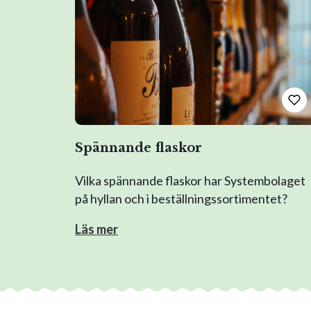
Spännande flaskor
Vilka spännande flaskor har Systembolaget
på hyllan och i beställningssortimentet?
Läs mer