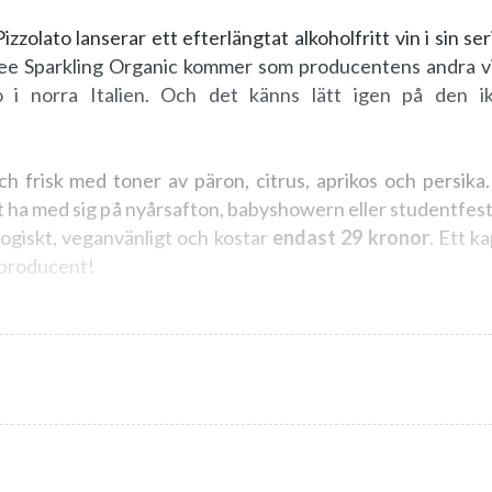
zolato lanserar ett efterlängtat alkoholfritt vin i sin ser
ree Sparkling Organic kommer som producentens andra v
 i norra Italien. Och det känns lätt igen på den ik
h frisk med toner av päron, citrus, aprikos och persika.
tt ha med sig på nyårsafton, babyshowern eller studentfe
ogiskt, veganvänligt och kostar
endast 29 kronor
. Ett k
producent!
n närmsta Systembolaget-butik
under begränsad tid
.