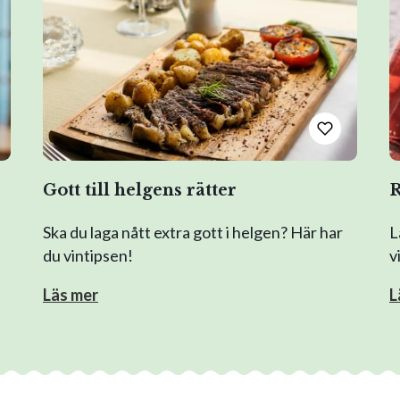
Gott till helgens rätter
R
Ska du laga nått extra gott i helgen? Här har
L
du vintipsen!
v
Läs mer
L