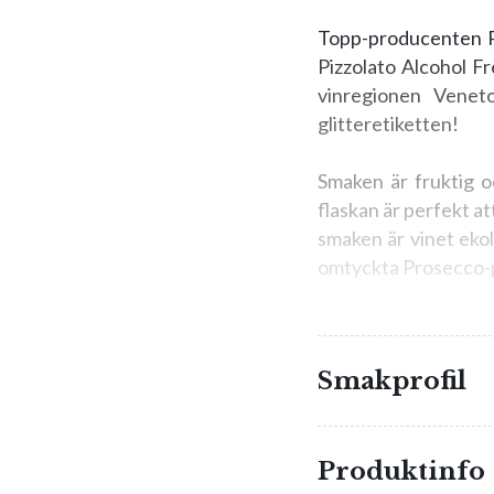
Topp-producenten Piz
Pizzolato Alcohol F
vinregionen Veneto
glitteretiketten!
Smaken är fruktig oc
flaskan är perfekt a
smaken är vinet ekol
omtyckta Prosecco-
Finns på hyllan i di
Smakprofil
Produktinfo