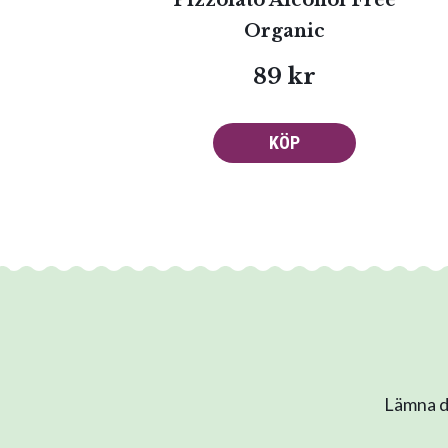
Pizzolato Alcohol Free
Organic
89 kr
KÖP
Lämna di