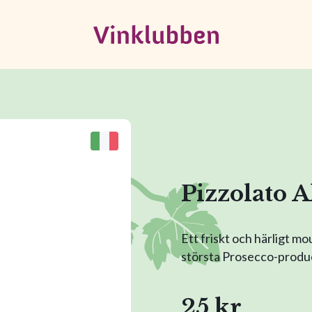
Pizzolato 
Ett friskt och härligt mo
största Prosecco-produc
25 kr