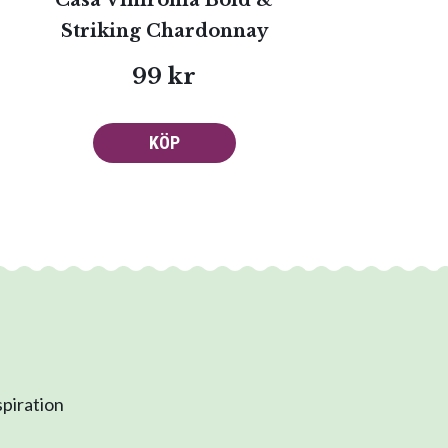
Casa Vinironia Bold &
Striking Chardonnay
99 kr
KÖP
spiration