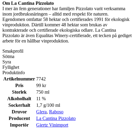
Om La Cantina Pizzolato
I mer än fem generationer har familjen Pizzolato varit verksamma
inom jordbruksnäringen – alltid med respekt för naturen.
Egendomen omfattar 58 hektar och certifierades 1991 för ekologisk
vinproduktion. Därtill kommer 48 hektar som brukas av
kontrakterade och certifierade ekologiska odlare. La Cantina
Pizzolato är även Equalitas Winery-certifierade, ett tecken på gediget
arbete för en hållbar vinproduktion.
Smakprofil
Sötma
Syra
Fyllighet
Produktinfo
Artikelnummer
7742
Pris
99 kr
Storlek
750 ml
Alkoholhalt
11 %
Sockerhalt
1,7 g/100 ml
Druvor
Glera
,
Raboso
Producent
La Cantina Pizzolato
Importör
Giertz Vinimport