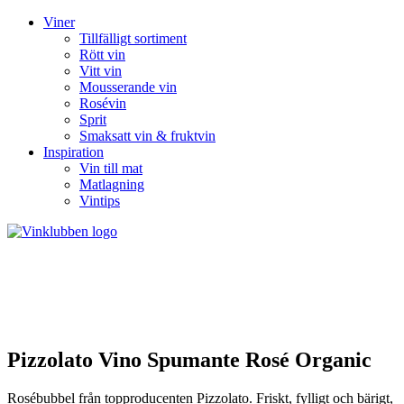
Viner
Tillfälligt sortiment
Rött vin
Vitt vin
Mousserande vin
Rosévin
Sprit
Smaksatt vin & fruktvin
Inspiration
Vin till mat
Matlagning
Vintips
Pizzolato Vino Spumante Rosé Organic
Rosébubbel från topproducenten Pizzolato. Friskt, fylligt och bärigt,