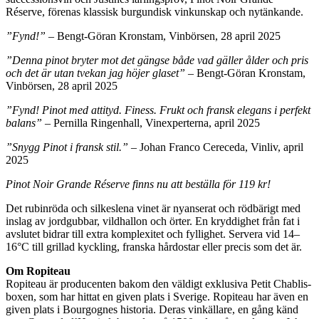
Réserve, förenas klassisk burgundisk vinkunskap och nytänkande.
”Fynd!”
– Bengt-Göran Kronstam, Vinbörsen, 28 april 2025
”Denna pinot bryter mot det gängse både vad gäller ålder och pris
och det är utan tvekan jag höjer glaset”
– Bengt-Göran Kronstam,
Vinbörsen, 28 april 2025
”Fynd! Pinot med attityd. Finess. Frukt och fransk elegans i perfekt
balans”
– Pernilla Ringenhall, Vinexperterna, april 2025
”Snygg Pinot i fransk stil.”
– Johan Franco Cereceda, Vinliv, april
2025
Pinot Noir Grande Réserve finns nu att beställa för 119 kr!
Det rubinröda och silkeslena vinet är nyanserat och rödbärigt med
inslag av jordgubbar, vildhallon och örter. En kryddighet från fat i
avslutet bidrar till extra komplexitet och fyllighet. Servera vid 14–
16°C till grillad kyckling, franska hårdostar eller precis som det är.
Om Ropiteau
Ropiteau är producenten bakom den väldigt exklusiva Petit Chablis-
boxen, som har hittat en given plats i Sverige. Ropiteau har även en
given plats i Bourgognes historia. Deras vinkällare, en gång känd