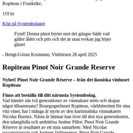
Ropiteau i Frankrike.
119 kr
Köp på Systembolaget
Fynd! Denna pinot bryter mot det gängse både vad
gäller ålder och pris och det är utan tvekan jag höjer
glaset
- Bengt-Göran Kronstam, Vinbörsen 28 april 2025
Ropiteau Pinot Noir Grande Reserve
Nyhet! Pinot Noir Grande Réserve – från det ikoniska vinhuset
Ropiteau
Finns att beställa till ditt närmsta Systembolag.
Vad händer när två generationer av vinmakare möts och skapar
något tillsammans? Bourgognehuset Ropiteau, världsberömt för sina
vita viner, har i många år styrts av den karismatiska vinmakaren
Nicolas Burnez. Nästa år lämnar han över till den nya generationen,
den talangfulla och ambitiösa Justine Pillot. Pinot Noir Grande
Réserve är resultatet av ett sista samarbete. Med Nicolas
successionsvin och Justines lärlingsprov, Pinot Noir Grande