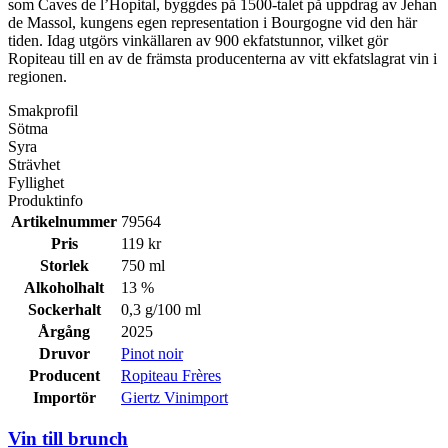
som Caves de l’Hopital, byggdes på 1500-talet på uppdrag av Jehan
de Massol, kungens egen representation i Bourgogne vid den här
tiden. Idag utgörs vinkällaren av 900 ekfatstunnor, vilket gör
Ropiteau till en av de främsta producenterna av vitt ekfatslagrat vin i
regionen.
Smakprofil
Sötma
Syra
Strävhet
Fyllighet
Produktinfo
Artikelnummer
79564
Pris
119 kr
Storlek
750 ml
Alkoholhalt
13 %
Sockerhalt
0,3 g/100 ml
Årgång
2025
Druvor
Pinot noir
Producent
Ropiteau Frères
Importör
Giertz Vinimport
Vin till brunch