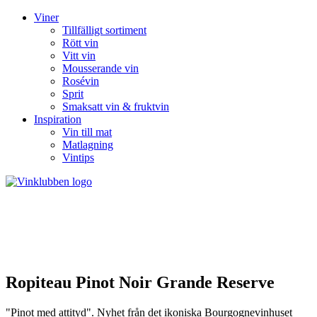
Viner
Tillfälligt sortiment
Rött vin
Vitt vin
Mousserande vin
Rosévin
Sprit
Smaksatt vin & fruktvin
Inspiration
Vin till mat
Matlagning
Vintips
Ropiteau Pinot Noir Grande Reserve
"Pinot med attityd". Nyhet från det ikoniska Bourgognevinhuset