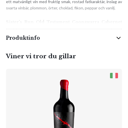
ett matvänligt vin med fruktig smak, rostad fatkaraktär, inslag av
svarta vinbär, plommon, örter, choklad, fikon, peppar och vanilj.
Sister’s Run Old Testament Coonawarra Cabernet
Sauvignon finns att köpa på alla Systembolagets
butiker!
Produktinfo
Vinet kommer från Coonawarra i Australien. Coonawarra betyder
översatt kaprifolens land. Klimatet är svalt tack vare det
Viner vi tror du gillar
havsnära klimatet med långa varma höstar. Torka är inget problem
då vintrarna är regniga och kalla och fyller på grundvattnet.
Coonawarras lysande stjärna är Cabernet Sauvignon!
Servera till rustika kötträtter, grillat eller vilt! Eller bara till
ostbrickan med smakrika hårdostar.
Sister’s Runs unga begåvade vinmakare heter Elena Brooks.
Hennes vision är att göra bästa möjliga viner på druvor både från
egna gårdar och från familjeägda, noga utvalda, odlare i några av
regionens bästa vingårdslägen. Hon eftersträvar alltid extra