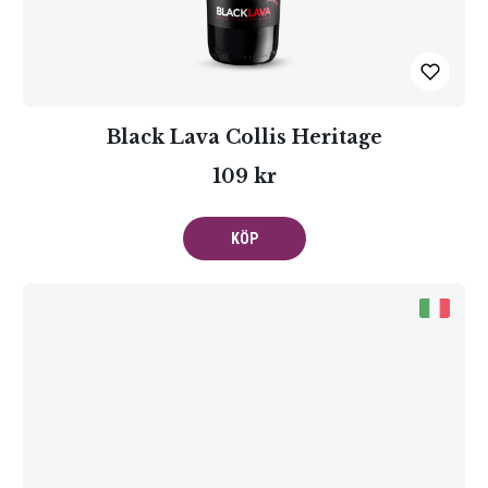
syrafräschör och elegans i sina viner för att göra dem ännu bättre
i kombination med mat.
Black Lava Collis Heritage
109 kr
KÖP