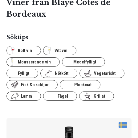
Viner från Blaye Côtes de
Bordeaux
Söktips
Rött vin
Vitt vin
Mousserande vin
Medelfylligt
Fylligt
Nötkött
Vegetariskt
Fisk & skaldjur
Plockmat
Lamm
Fågel
Grillat