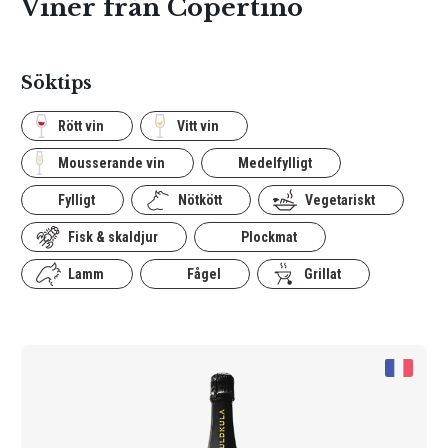
Viner från Copertino
Söktips
Rött vin
Vitt vin
Mousserande vin
Medelfylligt
Fylligt
Nötkött
Vegetariskt
Fisk & skaldjur
Plockmat
Lamm
Fågel
Grillat