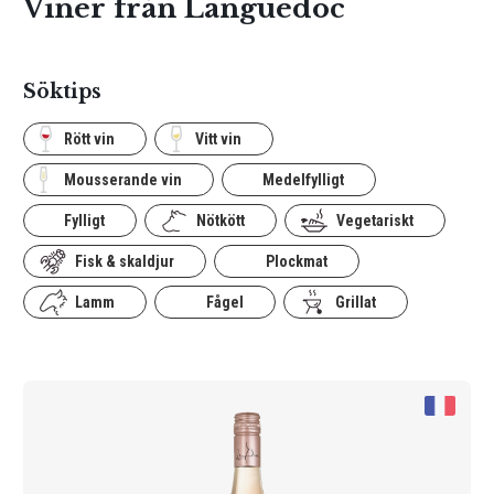
Viner från Languedoc
Söktips
Rött vin
Vitt vin
Mousserande vin
Medelfylligt
Fylligt
Nötkött
Vegetariskt
Fisk & skaldjur
Plockmat
Lamm
Fågel
Grillat