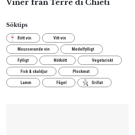
Viner från Terre di Chieti
Söktips
Rött vin
Vitt vin
Mousserande vin
Medelfylligt
Fylligt
Nötkött
Vegetariskt
Fisk & skaldjur
Plockmat
Lamm
Fågel
Grillat