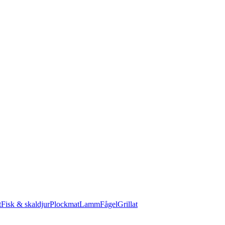
t
Fisk & skaldjur
Plockmat
Lamm
Fågel
Grillat