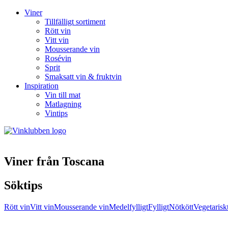
Viner
Tillfälligt sortiment
Rött vin
Vitt vin
Mousserande vin
Rosévin
Sprit
Smaksatt vin & fruktvin
Inspiration
Vin till mat
Matlagning
Vintips
Viner från Toscana
Söktips
Rött vin
Vitt vin
Mousserande vin
Medelfylligt
Fylligt
Nötkött
Vegetarisk