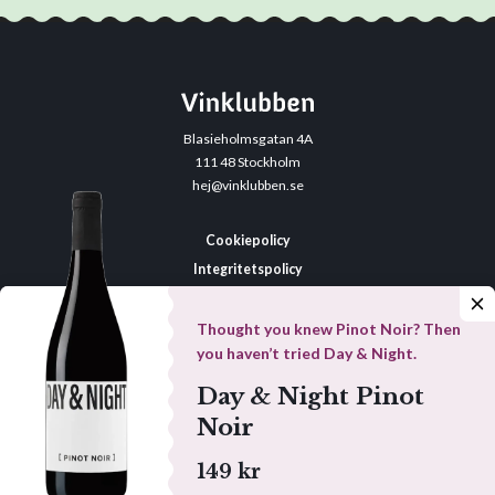
Blasieholmsgatan 4A
111 48 Stockholm
hej@vinklubben.se
Cookiepolicy
Integritetspolicy
Allmänna villkor
Datainställningar
Thought you knew Pinot Noir? Then
you haven’t tried Day & Night.
Day & Night Pinot
Denna webbplats drivs av Vinklubben i Norden AB
Noir
© 2026 vinklubben.se
149 kr