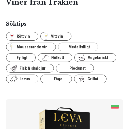
Viner från Trakien
Söktips
Rött vin
Vitt vin
Mousserande vin
Medelfylligt
Fylligt
Nötkött
Vegetariskt
Fisk & skaldjur
Plockmat
Lamm
Fågel
Grillat