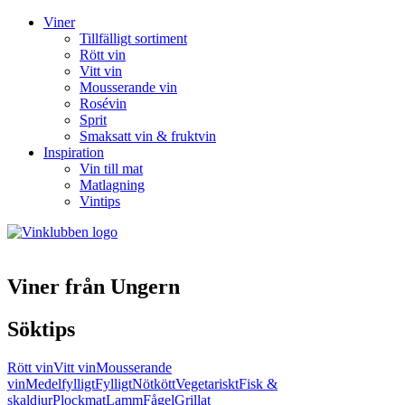
Viner
Tillfälligt sortiment
Rött vin
Vitt vin
Mousserande vin
Rosévin
Sprit
Smaksatt vin & fruktvin
Inspiration
Vin till mat
Matlagning
Vintips
Viner från Ungern
Söktips
Rött vin
Vitt vin
Mousserande
vin
Medelfylligt
Fylligt
Nötkött
Vegetariskt
Fisk &
skaldjur
Plockmat
Lamm
Fågel
Grillat