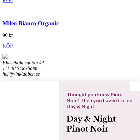
KÖP
Mileo Bianco Organic
96 kr
KÖP
Blasieholmsgatan 4A
111 48 Stockholm
hej@vinklubben.se
Cookiepolicy
Integritetspolicy
Thought you knew Pinot
Allmänna villkor
Noir? Then you haven’t tried
Datainställningar
Day & Night.
Denna webbplats drivs av Vinklubben i Norden AB
Day & Night
© 2026 vinklubben.se
Dina favoriter
Pinot Noir
Sök