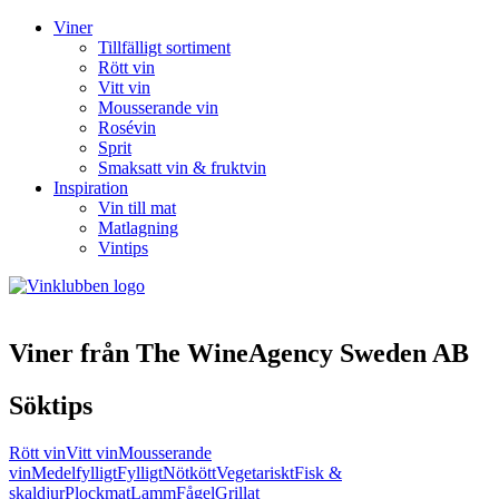
Viner
Tillfälligt sortiment
Rött vin
Vitt vin
Mousserande vin
Rosévin
Sprit
Smaksatt vin & fruktvin
Inspiration
Vin till mat
Matlagning
Vintips
Viner från The WineAgency Sweden AB
Söktips
Rött vin
Vitt vin
Mousserande
vin
Medelfylligt
Fylligt
Nötkött
Vegetariskt
Fisk &
skaldjur
Plockmat
Lamm
Fågel
Grillat