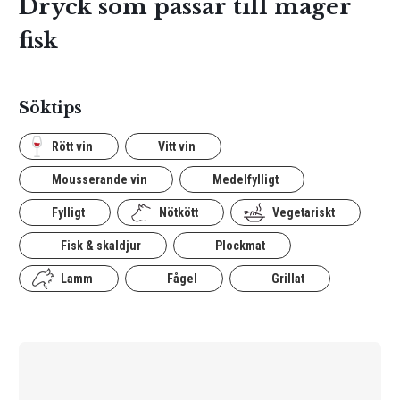
Dryck som passar till mager
fisk
Söktips
Rött vin
Vitt vin
Mousserande vin
Medelfylligt
Fylligt
Nötkött
Vegetariskt
Fisk & skaldjur
Plockmat
Lamm
Fågel
Grillat