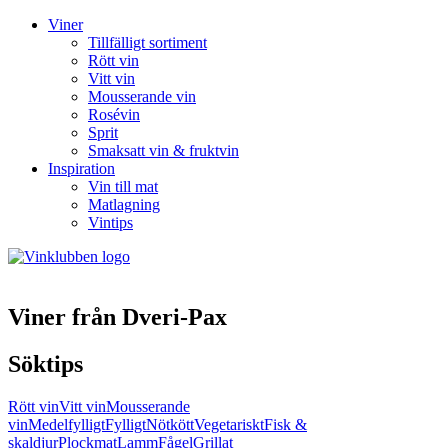
Viner
Tillfälligt sortiment
Rött vin
Vitt vin
Mousserande vin
Rosévin
Sprit
Smaksatt vin & fruktvin
Inspiration
Vin till mat
Matlagning
Vintips
Viner från Dveri-Pax
Söktips
Rött vin
Vitt vin
Mousserande
vin
Medelfylligt
Fylligt
Nötkött
Vegetariskt
Fisk &
skaldjur
Plockmat
Lamm
Fågel
Grillat