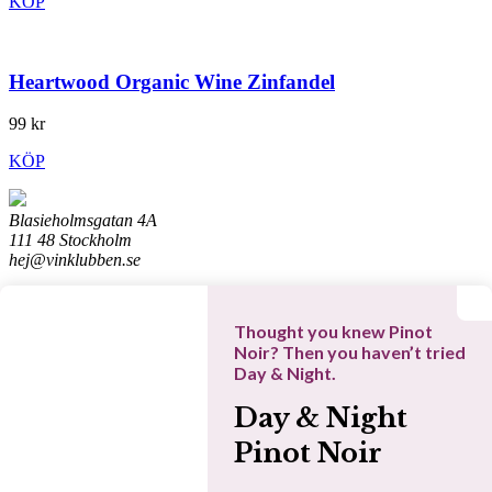
KÖP
Heartwood Organic Wine Zinfandel
99 kr
KÖP
Blasieholmsgatan 4A
111 48 Stockholm
hej@vinklubben.se
Cookiepolicy
Integritetspolicy
Thought you knew Pinot
Allmänna villkor
Noir? Then you haven’t tried
Datainställningar
Day & Night.
Denna webbplats drivs av Vinklubben i Norden AB
Day & Night
© 2026 vinklubben.se
Dina favoriter
Pinot Noir
Sök