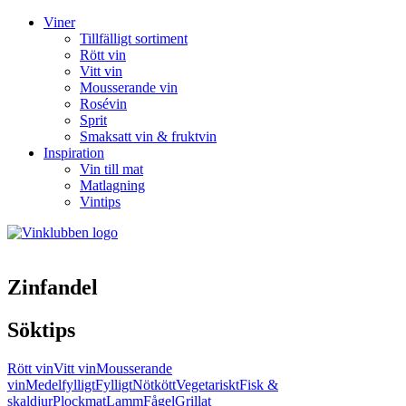
Viner
Tillfälligt sortiment
Rött vin
Vitt vin
Mousserande vin
Rosévin
Sprit
Smaksatt vin & fruktvin
Inspiration
Vin till mat
Matlagning
Vintips
Zinfandel
Söktips
Rött vin
Vitt vin
Mousserande
vin
Medelfylligt
Fylligt
Nötkött
Vegetariskt
Fisk &
skaldjur
Plockmat
Lamm
Fågel
Grillat