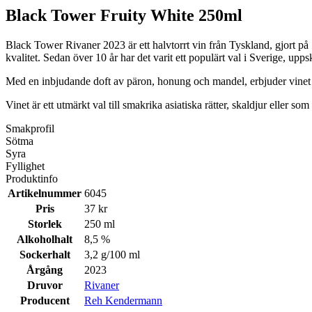
Black Tower Fruity White 250ml
Black Tower Rivaner 2023 är ett halvtorrt vin från Tyskland, gjort p
kvalitet. Sedan över 10 år har det varit ett populärt val i Sverige, uppsk
Med en inbjudande doft av päron, honung och mandel, erbjuder vinet en
Vinet är ett utmärkt val till smakrika asiatiska rätter, skaldjur eller 
Smakprofil
Sötma
Syra
Fyllighet
Produktinfo
Artikelnummer
6045
Pris
37 kr
Storlek
250 ml
Alkoholhalt
8,5 %
Sockerhalt
3,2 g/100 ml
Årgång
2023
Druvor
Rivaner
Producent
Reh Kendermann