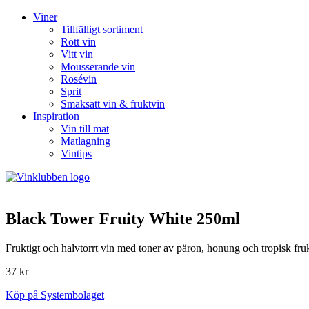
Viner
Tillfälligt sortiment
Rött vin
Vitt vin
Mousserande vin
Rosévin
Sprit
Smaksatt vin & fruktvin
Inspiration
Vin till mat
Matlagning
Vintips
Black Tower Fruity White 250ml
Fruktigt och halvtorrt vin med toner av päron, honung och tropisk frukt.
37 kr
Köp på Systembolaget