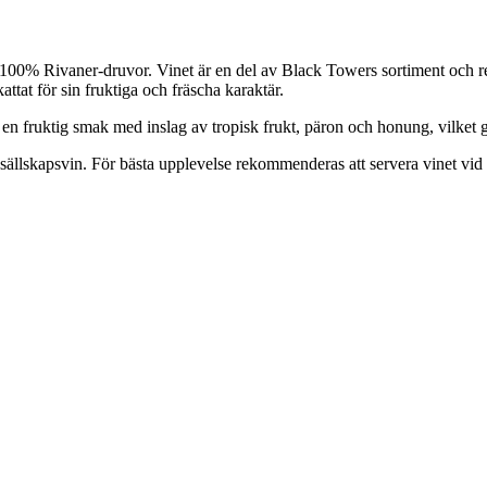
å 100% Rivaner-druvor. Vinet är en del av Black Towers sortiment och r
attat för sin fruktiga och fräscha karaktär.
 fruktig smak med inslag av tropisk frukt, päron och honung, vilket ger
som sällskapsvin. För bästa upplevelse rekommenderas att servera vinet vid