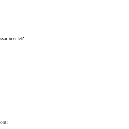
gssortimentet?
orit!