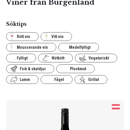
Viner från Burgenland
Söktips
Rött vin
Vitt vin
Mousserande vin
Medelfylligt
Fylligt
Nötkött
Vegetariskt
Fisk & skaldjur
Plockmat
Lamm
Fågel
Grillat