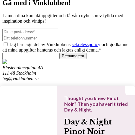
Gå med i Vinklubben!
Lämna dina kontaktuppgifter och få våra nyhetsbrev fyllda med
inspiration och vintips!
Jag har tagit del av Vinklubbens
sekretesspolicy
och godkänner
att mina uppgifter hanteras och lagras enligt denna.*
Prenumerera
Blasieholmsgatan 4A
111 48 Stockholm
hej@vinklubben.se
Cookiepolicy
Integritetspolicy
Thought you knew Pinot
Allmänna villkor
Noir? Then you haven’t tried
Datainställningar
Day & Night.
Denna webbplats drivs av Vinklubben i Norden AB
Day & Night
© 2026 vinklubben.se
Dina favoriter
Pinot Noir
Sök