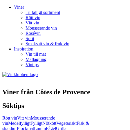
Viner
Tillfälligt sortiment
Rött vin
Vitt vin
Mousserande vin
Rosévin
Sprit
Smaksatt vin & fruktvin
Inspiration
Vin till mat
Matlagning
Vintips
Viner från Côtes de Provence
Söktips
Rött vin
Vitt vin
Mousserande
vin
Medelfylligt
Fylligt
Nötkött
Vegetariskt
Fisk &
skaldjur
Plockmat
Lamm
Fågel
Grillat