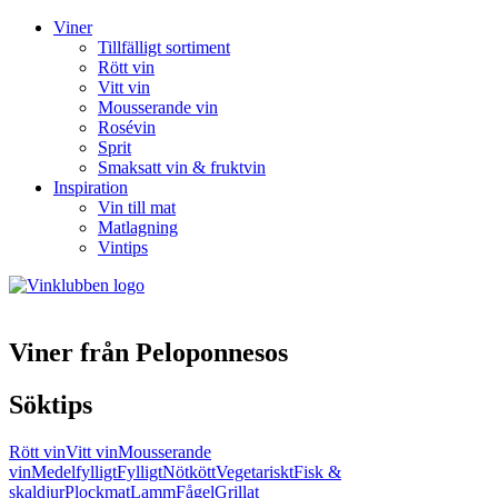
Viner
Tillfälligt sortiment
Rött vin
Vitt vin
Mousserande vin
Rosévin
Sprit
Smaksatt vin & fruktvin
Inspiration
Vin till mat
Matlagning
Vintips
Viner från Peloponnesos
Söktips
Rött vin
Vitt vin
Mousserande
vin
Medelfylligt
Fylligt
Nötkött
Vegetariskt
Fisk &
skaldjur
Plockmat
Lamm
Fågel
Grillat