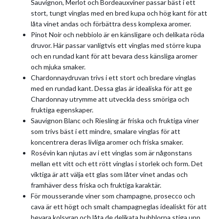
Sauvignon, Merlot och Bordeauxviner passar bäst i ett
stort, tungt vinglas med en bred kupa och hög kant för att
låta vinet andas och förbättra dess komplexa aromer.
Pinot Noir och nebbiolo är en känsligare och delikata röda
druvor. Här passar vanligtvis ett vinglas med större kupa
och en rundad kant för att bevara dess känsliga aromer
och mjuka smaker.
Chardonnaydruvan trivs i ett stort och bredare vinglas
med en rundad kant. Dessa glas är idealiska för att ge
Chardonnay utrymme att utveckla dess smöriga och
fruktiga egenskaper.
Sauvignon Blanc och Riesling är friska och fruktiga viner
som trivs bäst i ett mindre, smalare vinglas för att
koncentrera deras livliga aromer och friska smaker.
Rosévin kan njutas av i ett vinglas som är någonstans
mellan ett vitt och ett rött vinglas i storlek och form. Det
viktiga är att välja ett glas som låter vinet andas och
framhäver dess friska och fruktiga karaktär.
För mousserande viner som champagne, prosecco och
cava är ett högt och smalt champagneglas idealiskt för att
bevara kolsyran och låta de delikata bubblorna stiga upp