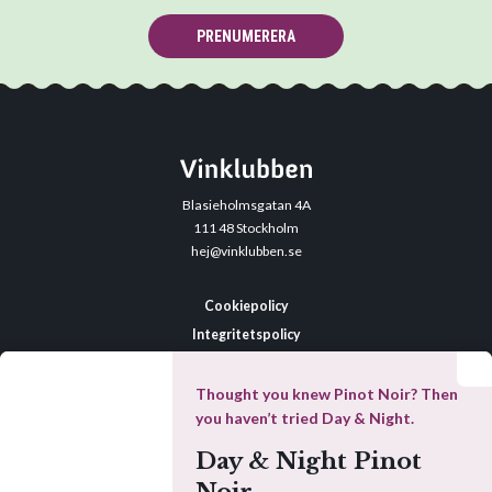
PRENUMERERA
Blasieholmsgatan 4A
111 48 Stockholm
hej@vinklubben.se
Cookiepolicy
Integritetspolicy
Allmänna villkor
Datainställningar
Thought you knew Pinot Noir? Then
you haven’t tried Day & Night.
Day & Night Pinot
Denna webbplats drivs av Vinklubben i Norden AB