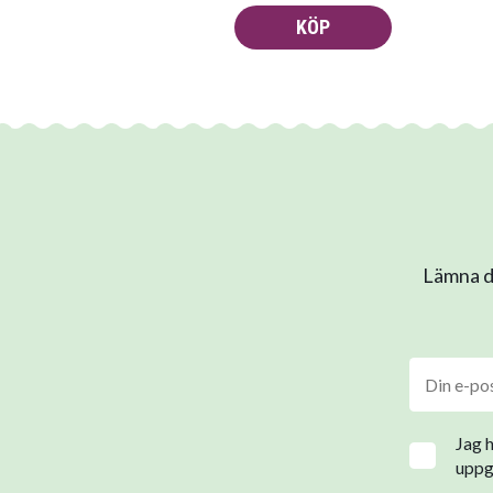
KÖP
Lämna di
Jag 
uppgi