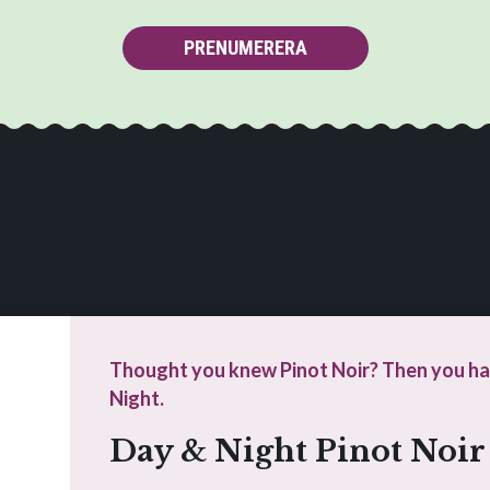
PRENUMERERA
Thought you knew Pinot Noir? Then you ha
Night.
Denna webbplats drivs av Vinklubben i Norden AB
Day & Night Pinot Noir
© 2026 vinklubben.se