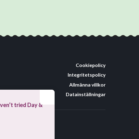
Cookiepolicy
Integritetspolicy
Allmänna villkor
Datainställningar
ven’t tried Day &