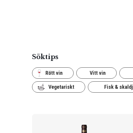
Söktips
Rött vin
Vitt vin
Vegetariskt
Fisk & skaldj