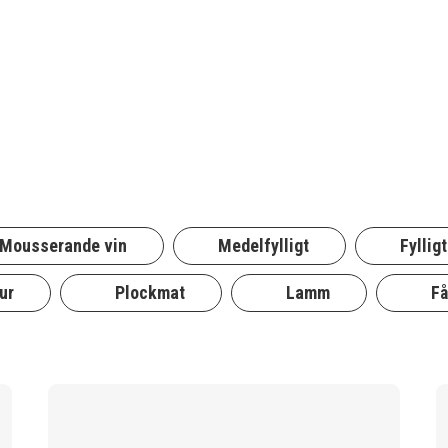
Mousserande vin
Medelfylligt
Fylligt
ur
Plockmat
Lamm
Få