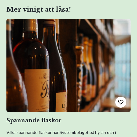
var då en av de första att plantera druvan som gjort regionen
Mer vinigt att läsa!
världskänd, sauvignon blanc. Sedan dess har Hunters viner varit
både stilbildande och prisvinnande. Stilen är elegant och
aromatisk, frisk och klassisk.
Spännande flaskor
Vilka spännande flaskor har Systembolaget på hyllan och i